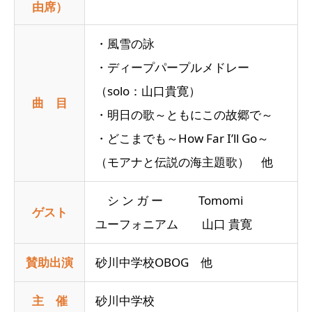
由席）
・風雪の詠
・ディープパープルメドレー
（solo：山口貴寛）
曲 目
・明日の歌～ともにこの故郷で～
・どこまでも～How Far I’ll Go～
（モアナと伝説の海主題歌） 他
シ ン ガ ー Tomomi
ゲスト
ユーフォニアム 山口 貴寛
賛助出演
砂川中学校OBOG 他
主 催
砂川中学校