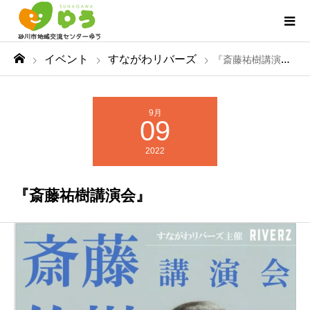
イベント
すながわリバーズ
『斎藤祐樹講演会』
9月
09
2022
『斎藤祐樹講演会』