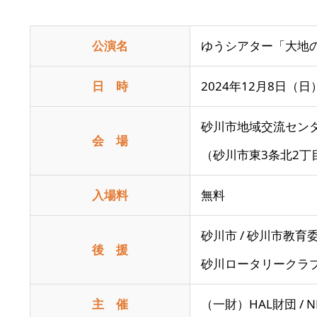
公演名
ゆうシアター「大地
日 時
2024年12月8日（日
砂川市地域交流センタ
会 場
（砂川市東3条北2丁目
入場料
無料
砂川市 / 砂川市教育委
後 援
砂川ロータリークラブ
主 催
（一財）HAL財団 / 