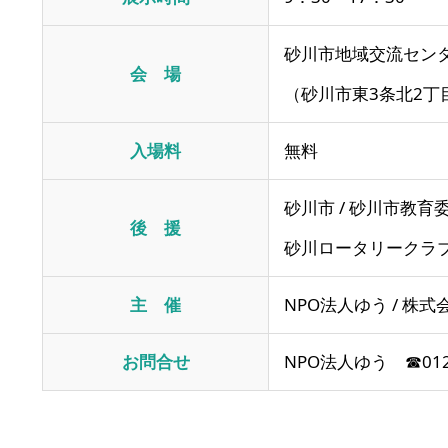
砂川市地域交流センタ
会 場
（砂川市東3条北2丁目
入場料
無料
砂川市 / 砂川市教育委
後 援
砂川ロータリークラブ
主 催
NPO法人ゆう / 株
お問合せ
NPO法人ゆう ☎0125