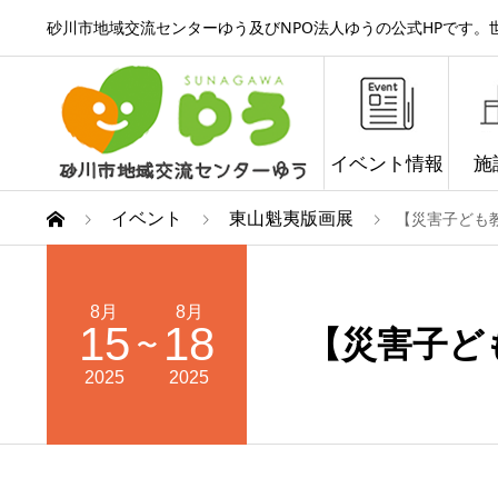
砂川市地域交流センターゆう及びNPO法人ゆうの公式HPです
イベント情報
施
イベント
東山魁夷版画展
【災害子ども
8月
8月
15
18
【災害子ど
〜
2025
2025