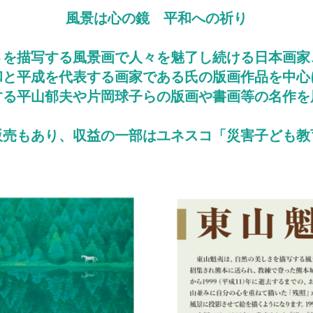
風景は心の鏡 平和への祈り
さを描写する風景画で人々を魅了し続ける日本画家
和と平成を代表する画家である氏の版画作品を中心
する平山郁夫や片岡球子らの版画や書画等の名作を
販売もあり、収益の一部はユネスコ「災害子ども教